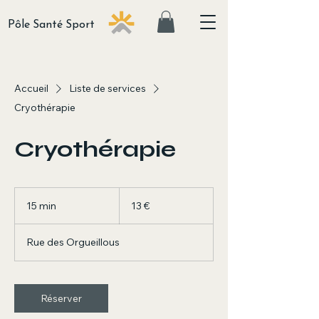
Pôle Santé Sport
Accueil
Liste de services
Cryothérapie
Cryothérapie
13
euros
15 min
1
13 €
5
m
Rue des Orgueillous
i
n
Réserver